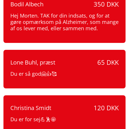
350 DKK
Bodil Albech
Hej Morten. TAK for din indsats, og for at
gøre opmærksom på Alzheimer, som mange
af os lever med, eller sammen med.
65 DKK
Lone Buhl, præst
Du er så god🤗👍🥰
120 DKK
Christina Smidt
Du er for sej💪🕺🤩