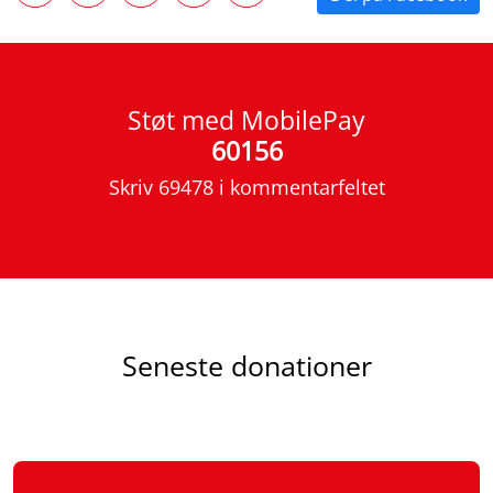
Støt med MobilePay
60156
Skriv 69478 i kommentarfeltet
Seneste donationer