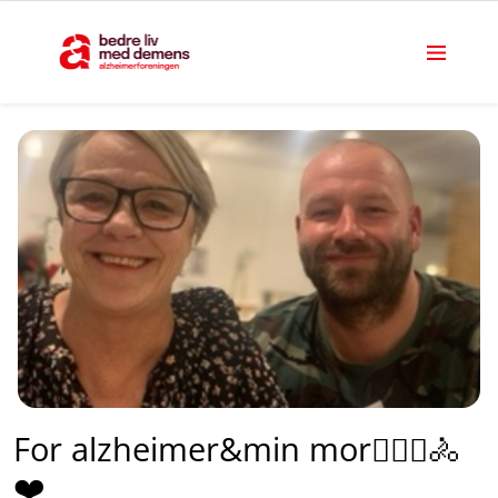
For alzheimer&min mor🚶🏻‍♂️🚴
❤️