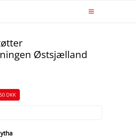
tøtter
ningen Østsjælland
Gytha