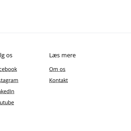
lg os
Læs mere
cebook
Om os
stagram
Kontakt
nkedIn
utube