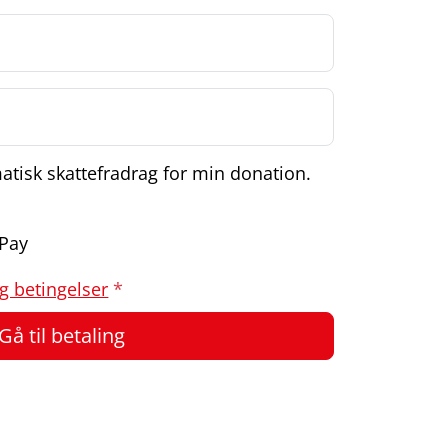
atisk skattefradrag for min donation.
Pay
og betingelser
*
Gå til betaling