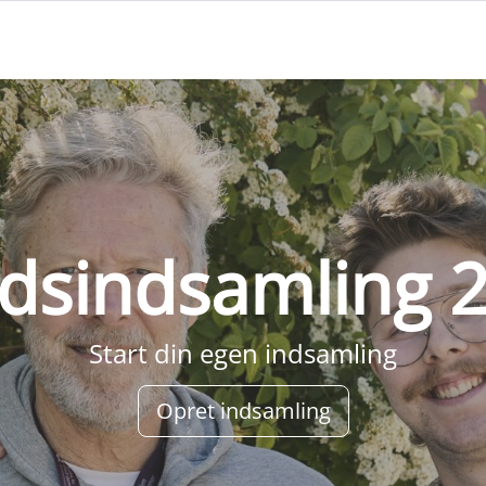
dsindsamling 
Start din egen indsamling
Opret indsamling