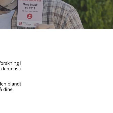
forskning i
d demens i
den blandt
å dine