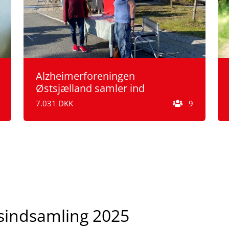
Alzheimerforeningen
Østsjælland samler ind
7.031 DKK
9
ndsindsamling 2025