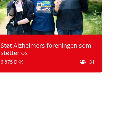
Støt Alzheimers foreningen som
støtter os
6.875 DKK
31