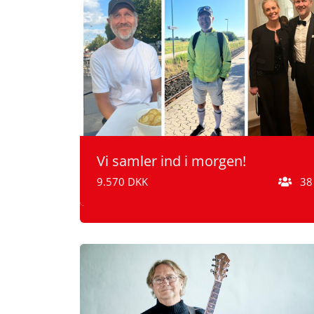
Vi samler ind i morgen!
9.570 DKK
38