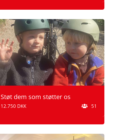
Støt dem som støtter os
12.750 DKK
51