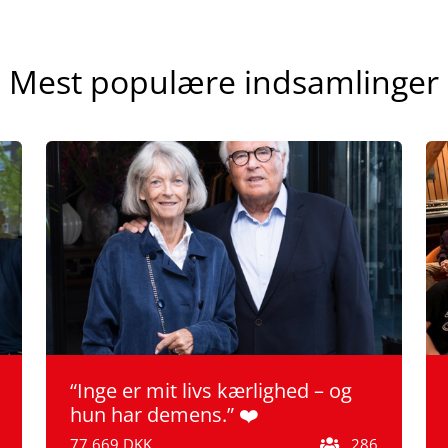
Mest populære indsamlinger
“Inge er mit livs kærlighed – og
hun har demens.” ❤️
77.669 DKK
286