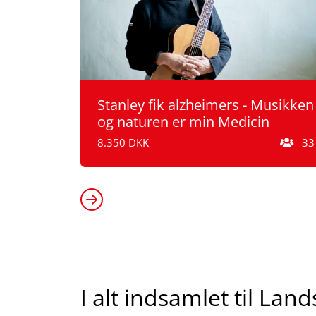
Stanley fik alzheimers - Musikken
og naturen er min Medicin
8.350 DKK
33
I alt indsamlet til La