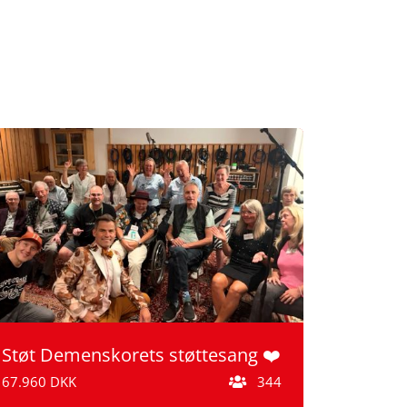
Støt Demenskorets støttesang ❤️
67.960 DKK
344