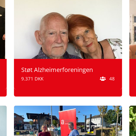
Støt Alzheimerforeningen
9.371 DKK
48