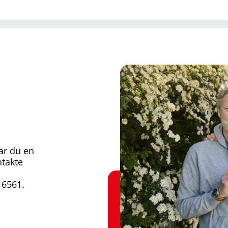
har du en
ntakte
16561.