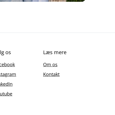
lg os
Læs mere
cebook
Om os
stagram
Kontakt
nkedIn
utube