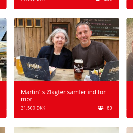
Martin´ s Zlagter samler ind for
mor
21.500 DKK
83