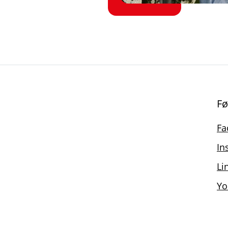
Fø
Fa
In
Li
Yo