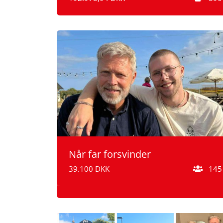
Når far forsvinder
39.100 DKK
145