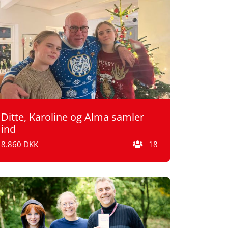
Ditte, Karoline og Alma samler
ind
8.860 DKK
18