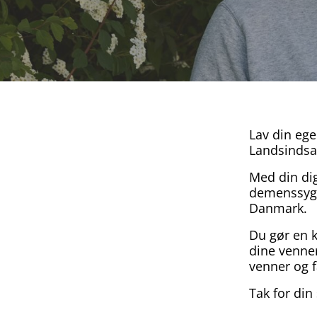
Lav din ege
Landsindsa
Med din dig
demenssygd
Danmark.
Du gør en k
dine venner
venner og f
Tak for din