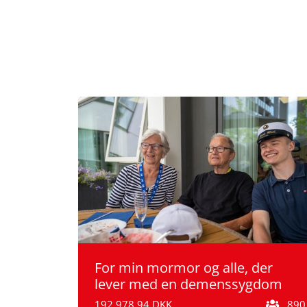
For min mormor og alle, der
lever med en demenssygdom
192.978,94 DKK
890